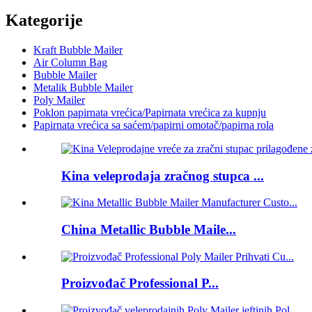
Kategorije
Kraft Bubble Mailer
Air Column Bag
Bubble Mailer
Metalik Bubble Mailer
Poly Mailer
Poklon papirnata vrećica/Papirnata vrećica za kupnju
Papirnata vrećica sa saćem/papirni omotač/papirna rola
Kina veleprodaja zračnog stupca ...
China Metallic Bubble Maile...
Proizvođač Professional P...