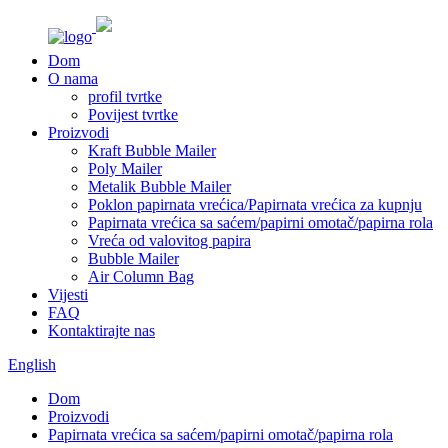
Dom
O nama
profil tvrtke
Povijest tvrtke
Proizvodi
Kraft Bubble Mailer
Poly Mailer
Metalik Bubble Mailer
Poklon papirnata vrećica/Papirnata vrećica za kupnju
Papirnata vrećica sa saćem/papirni omotač/papirna rola
Vreća od valovitog papira
Bubble Mailer
Air Column Bag
Vijesti
FAQ
Kontaktirajte nas
English
Dom
Proizvodi
Papirnata vrećica sa saćem/papirni omotač/papirna rola