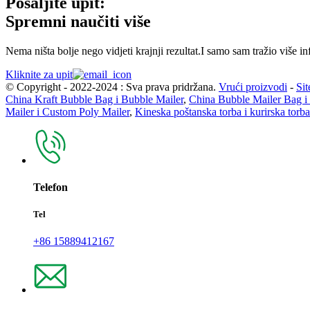
Pošaljite upit:
Spremni naučiti više
Nema ništa bolje nego vidjeti krajnji rezultat.I samo sam tražio više in
Kliknite za upit
© Copyright - 2022-2024 : Sva prava pridržana.
Vrući proizvodi
-
Si
China Kraft Bubble Bag i Bubble Mailer
,
China Bubble Mailer Bag i
Mailer i Custom Poly Mailer
,
Kineska poštanska torba i kurirska torba
Telefon
Tel
+86 15889412167