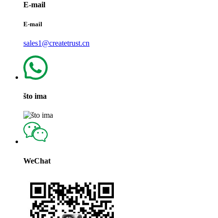
E-mail
E-mail
sales1@createtrust.cn
što ima
WeChat