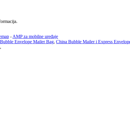
formacija.
temap
-
AMP za mobilne uređaje
 Bubble Envelope Mailer Bag
,
China Bubble Mailer i Express Envelop
,