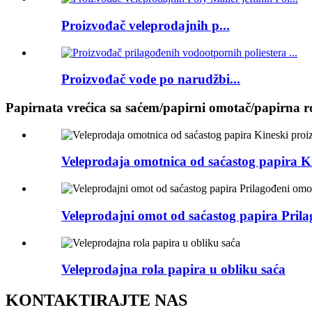
Proizvođač veleprodajnih p...
Proizvođač vode po narudžbi...
Papirnata vrećica sa saćem/papirni omotač/papirna r
Veleprodaja omotnica od saćastog papira K
Veleprodajni omot od saćastog papira Prila
Veleprodajna rola papira u obliku saća
KONTAKTIRAJTE NAS