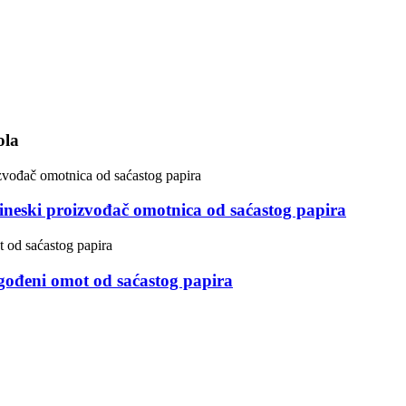
ola
ineski proizvođač omotnica od saćastog papira
gođeni omot od saćastog papira