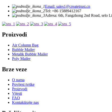
Email: sales1@createtrust.cn
Tel: +86 15889412167
Adresa: 6th, Fangzhong 2nd Road, selo 
Proizvodi
Air Column Bag
Bubble Mailer
Metalik Bubble Mailer
Poly Mailer
Brze veze
O nama
Povijest tvrtke
Proizvodi
Vijesti
FAQ
Kontaktirajte nas