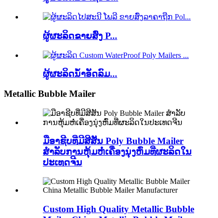
ຜູ້ຜະລິດຂາຍສົ່ງ P...
ຜູ້ຜະລິດນໍ້າອັດລົມ...
Metallic Bubble Mailer
ມືອາຊີບທີ່ມີສີສັນ Poly Bubble Mailer
ສໍາລັບການຫຸ້ມຫໍ່ເຄື່ອງນຸ່ງຫົ່ມທີ່ຜະລິດໃນ
ປະເທດຈີນ
Custom High Quality Metallic Bubble