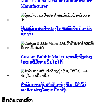
Mailer China Metallic Bubble Mailer
Manufacturer
ຜູ້ຜະລິດກະເປົ໋າຟອງໂລຫະທີ່ເປັນມືອາຊີບ
ຂອງຈີນ
Custom Bubble Mailer ຂາຍສົ່ງຖົງຟອງ
ໂລຫະທີ່ມີການພິມໂລໂກ້
ສໍາລັບການຫຸ້ມຫໍ່ເຄື່ອງນຸ່ງຫົ່ມ, ໃຫ້ໃຊ້
mailer ຟອງໂລຫະມືອາຊີບ
ຕິດ​ຕໍ່​ພວກ​ເຮົາ