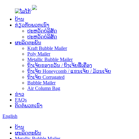
ບ້ານ
ກ່ຽວ​ກັບ​ພວກ​ເຮົາ
ປະ​ຫວັດ​ບໍ​ລິ​ສັດ
ປະຫວັດບໍລິສັດ
ຜະລິດຕະພັນ
Kraft Bubble Mailer
Poly Mailer
Metallic Bubble Mailer
ຖົງເຈ້ຍຂອງຂວັນ / ຖົງເຈ້ຍຊື້ເຄື່ອງ
ຖົງເຈ້ຍ Honeycomb / ແຂນເຈ້ຍ / ມ້ວນເຈ້ຍ
ຖົງເຈ້ຍ Corrugated
Bubble Mailer
Air Column Bag
ຂ່າວ
FAQs
ຕິດ​ຕໍ່​ພວກ​ເຮົາ
English
ບ້ານ
ຜະລິດຕະພັນ
Metallic Bubble Mailer