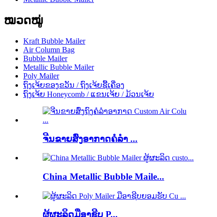
ໝວດໝູ່
Kraft Bubble Mailer
Air Column Bag
Bubble Mailer
Metallic Bubble Mailer
Poly Mailer
ຖົງເຈ້ຍຂອງຂວັນ / ຖົງເຈ້ຍຊື້ເຄື່ອງ
ຖົງເຈ້ຍ Honeycomb / ແຂນເຈ້ຍ / ມ້ວນເຈ້ຍ
ຈີນຂາຍສົ່ງອາກາດຄໍລໍາ ...
China Metallic Bubble Maile...
ຜູ້ຜະລິດມືອາຊີບ P...