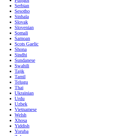
Punjabi
Serbian
Sesotho
Sinhala
Slovak
Slovenian
Somali
Samoan
Scots Gaelic
Shona
Sindhi
Sundanese
Swahili
Tajik
Tamil
Telugu
Thai
Ukrainian
Urdu
Uzbek
Vietnamese
Welsh
Xhosa
Yiddish
Yoruba