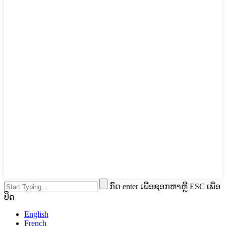
ກົດ enter ເພື່ອຊອກຫາຫຼື ESC ເພື່ອ
ປິດ
English
French