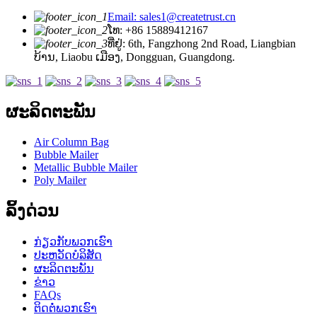
Email: sales1@createtrust.cn
ໂທ: +86 15889412167
ທີ່ຢູ່: 6th, Fangzhong 2nd Road, Liangbian
ບ້ານ, Liaobu ເມືອງ, Dongguan, Guangdong.
ຜະລິດຕະພັນ
Air Column Bag
Bubble Mailer
Metallic Bubble Mailer
Poly Mailer
ລິ້ງດ່ວນ
ກ່ຽວ​ກັບ​ພວກ​ເຮົາ
ປະຫວັດບໍລິສັດ
ຜະລິດຕະພັນ
ຂ່າວ
FAQs
ຕິດ​ຕໍ່​ພວກ​ເຮົາ