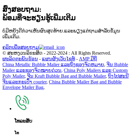
ສົ່ງສອບຖາມ:
ພ້ອມທີ່ຈະຮຽນຮູ້ເພີ່ມເຕີມ
ບໍ່ມີຫຍັງດີກ່ວາເຫັນຜົນສຸດທ້າຍ.ແລະພຽງແຕ່ຖາມສໍາລັບຂໍ້ມູນ
ເພີ່ມເຕີມ.
ຄລິກເພື່ອສອບຖາມ
© ສະຫງວນລິຂະສິດ - 2022-2024 : All Rights Reserved.
ຜະລິດຕະພັນຮ້ອນ
-
ແຜນຜັງເວັບໄຊທ໌
-
AMP ມືຖື
China Metallic Bubble Malier ແລະຖົງຊອງຈົດຫມາຍ
,
ຈີນ Bubble
Mailer ແລະຊອງຈົດໝາຍດ່ວນ
,
China Poly Mailers ແລະ Custom
Poly Mailer
,
ຈີນ Kraft Bubble Bag and Bubble Mailer
,
ຖົງ​ໄປ​ສະ​ນີ​
ຈີນ​ແລະ​ກະ​ເປົ໋າ courier​
,
China Bubble Mailer Bag and Bubble
Envelope Mailer Bag
,
ໂທລະສັບ
ໂທ