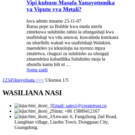
Vipi kuhusu Masafa Yanayotumika
ya Viputo vya Metali?
kwa admin mnamo 23-11-07
Barua pepe za Bubble kwa muda mrefu
zimekuwa suluhisho rahisi la ufungashaji kwa
usafirishaji wa vitu anuwai, kuwalinda kutokana
na uharibifu wakati wa usafirishaji.Walakini,
maendeleo ya teknolojia na nyenzo mpya
zinaletwa, chaguzi za suluhisho za ufungaji
zinaendelea kubadilika.Suluhisho moja la
ubunifu kama hili ni ...
Soma zaidi
1
2
3
4
5
Inayofuata >
>>
Ukurasa 1/5
WASILIANA NASI
Email: sales1@createtrust.cn
Simu: +86 15889412167
Anwani: 6, Fangzhong 2nd Road,
Liangbian village, Liaobu Town, Dongguan City,
Guangdong.