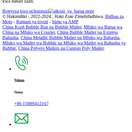
kwa habari zaidi.
Bonyeza kwa uchunguzi
© Hakimiliki - 2022-2024 : Haki Zote Zimehifadhiwa.
Bidhaa za
Moto
-
Ramani ya tovuti
-
Simu ya AMP
China Kraft Bubble Bag na Bubble Mailer
,
Mfuko wa Barua wa
China na Mfuko wa Courier
,
China Bubble Mailer na Express
Bahasha
,
China Metallic Bubble Malier na Mfuko wa Bahasha
,
Mfuko wa Mailer wa Bubble na Mfuko wa Mailer wa Bahasha ya
Bubble
,
China Polyers Mailers na Custom Poly Mailer
,
Simu
Simu
+86 15889412167