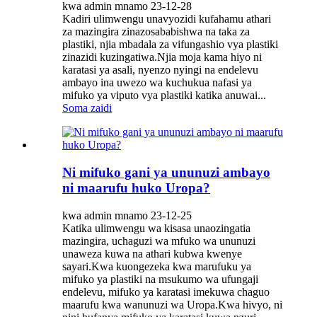
kwa admin mnamo 23-12-28
Kadiri ulimwengu unavyozidi kufahamu athari
za mazingira zinazosababishwa na taka za
plastiki, njia mbadala za vifungashio vya plastiki
zinazidi kuzingatiwa.Njia moja kama hiyo ni
karatasi ya asali, nyenzo nyingi na endelevu
ambayo ina uwezo wa kuchukua nafasi ya
mifuko ya viputo vya plastiki katika anuwai...
Soma zaidi
Ni mifuko gani ya ununuzi ambayo
ni maarufu huko Uropa?
kwa admin mnamo 23-12-25
Katika ulimwengu wa kisasa unaozingatia
mazingira, uchaguzi wa mfuko wa ununuzi
unaweza kuwa na athari kubwa kwenye
sayari.Kwa kuongezeka kwa marufuku ya
mifuko ya plastiki na msukumo wa ufungaji
endelevu, mifuko ya karatasi imekuwa chaguo
maarufu kwa wanunuzi wa Uropa.Kwa hivyo, ni