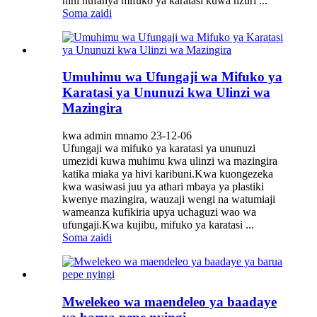
nini hufanya mifuko ya karatasi kuwa nzuri ...
Soma zaidi
Umuhimu wa Ufungaji wa Mifuko ya
Karatasi ya Ununuzi kwa Ulinzi wa
Mazingira
kwa admin mnamo 23-12-06
Ufungaji wa mifuko ya karatasi ya ununuzi
umezidi kuwa muhimu kwa ulinzi wa mazingira
katika miaka ya hivi karibuni.Kwa kuongezeka
kwa wasiwasi juu ya athari mbaya ya plastiki
kwenye mazingira, wauzaji wengi na watumiaji
wameanza kufikiria upya uchaguzi wao wa
ufungaji.Kwa kujibu, mifuko ya karatasi ...
Soma zaidi
Mwelekeo wa maendeleo ya baadaye