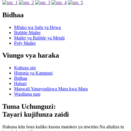
Bidhaa
Mfuko wa Safu ya Hewa
Bubble Mailer
Mailer ya Bubble ya Metali
Poly Mailer
Viungo vya haraka
Kuhusu sisi
Historia ya Kampuni
Bidhaa
Habari
Maswali Yanayoulizwa Mara kwa Mara
Wasiliana nasi
Tuma Uchunguzi:
Tayari kujifunza zaidi
Hakuna kitu bora kuliko kuona matokeo ya mwisho.Na aliuliza tu