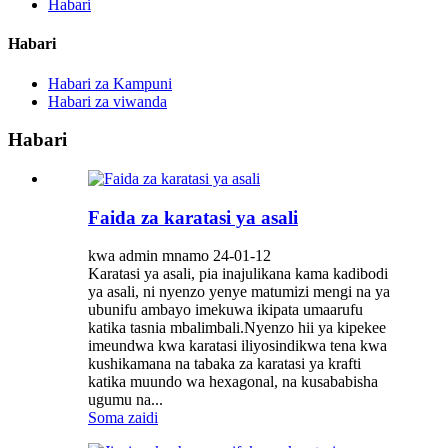
Habari
Habari
Habari za Kampuni
Habari za viwanda
Habari
Faida za karatasi ya asali
kwa admin mnamo 24-01-12
Karatasi ya asali, pia inajulikana kama kadibodi
ya asali, ni nyenzo yenye matumizi mengi na ya
ubunifu ambayo imekuwa ikipata umaarufu
katika tasnia mbalimbali.Nyenzo hii ya kipekee
imeundwa kwa karatasi iliyosindikwa tena kwa
kushikamana na tabaka za karatasi ya krafti
katika muundo wa hexagonal, na kusababisha
ugumu na...
Soma zaidi