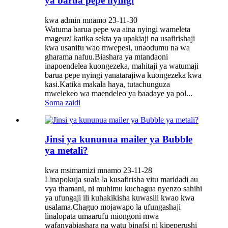
ya barua pepe nyingi
kwa admin mnamo 23-11-30
Watuma barua pepe wa aina nyingi wameleta
mageuzi katika sekta ya upakiaji na usafirishaji
kwa usanifu wao mwepesi, unaodumu na wa
gharama nafuu.Biashara ya mtandaoni
inapoendelea kuongezeka, mahitaji ya watumaji
barua pepe nyingi yanatarajiwa kuongezeka kwa
kasi.Katika makala haya, tutachunguza
mwelekeo wa maendeleo ya baadaye ya pol...
Soma zaidi
Jinsi ya kununua mailer ya Bubble
ya metali?
kwa msimamizi mnamo 23-11-28
Linapokuja suala la kusafirisha vitu maridadi au
vya thamani, ni muhimu kuchagua nyenzo sahihi
ya ufungaji ili kuhakikisha kuwasili kwao kwa
usalama.Chaguo mojawapo la ufungashaji
linalopata umaarufu miongoni mwa
wafanyabiashara na watu binafsi ni kipeperushi