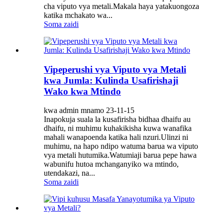
cha viputo vya metali.Makala haya yatakuongoza
katika mchakato wa...
Soma zaidi
Vipeperushi vya Viputo vya Metali
kwa Jumla: Kulinda Usafirishaji
Wako kwa Mtindo
kwa admin mnamo 23-11-15
Inapokuja suala la kusafirisha bidhaa dhaifu au
dhaifu, ni muhimu kuhakikisha kuwa wanafika
mahali wanapoenda katika hali nzuri.Ulinzi ni
muhimu, na hapo ndipo watuma barua wa viputo
vya metali hutumika.Watumiaji barua pepe hawa
wabunifu hutoa mchanganyiko wa mtindo,
utendakazi, na...
Soma zaidi