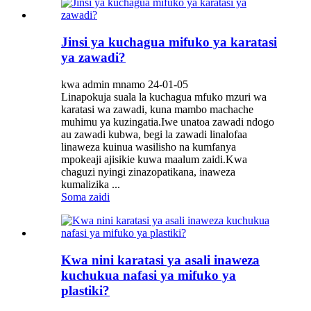
Jinsi ya kuchagua mifuko ya karatasi
ya zawadi?
kwa admin mnamo 24-01-05
Linapokuja suala la kuchagua mfuko mzuri wa
karatasi wa zawadi, kuna mambo machache
muhimu ya kuzingatia.Iwe unatoa zawadi ndogo
au zawadi kubwa, begi la zawadi linalofaa
linaweza kuinua wasilisho na kumfanya
mpokeaji ajisikie kuwa maalum zaidi.Kwa
chaguzi nyingi zinazopatikana, inaweza
kumalizika ...
Soma zaidi
Kwa nini karatasi ya asali inaweza
kuchukua nafasi ya mifuko ya
plastiki?