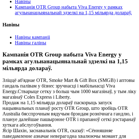
Навіны
Кампанія OTR Group набыта Viva Energy у рамках
агульнанацыянальнай здзелкі на 1,15 мільярда долараў.
Навіны
Навіны кампаніі
Навіны галіны
Кампанія OTR Group набыта Viva Energy у
рамках агульнанацыянальнай здзелкі на 1,15
мільярда долараў.
Зліццё аб'яднае OTR, Smoke Mart & Gift Box (SMGB) і аптовы
гандаль палівам у бізнес зручнасці і мабільнасці Viva
Energy.Стварыце сетку з больш чым 1000 магазінаў, у тым ліку
магазінаў Coles Express і Liberty.
Продаж на 1,15 мільярда долараў паскорыць запуск
нацыянальных планаў росту OTR Group, што зробіць OTR
Australia бясспрэчным вядучым брэндам рознічнага гандлю, і
плануе далейшае пашырэнне OTR і прапаноў сеткі рэстаранаў
хуткага абслугоўвання.
Ясір Шахін, заснавальнік OTR, сказаў: «Сённяшняе
паведамленне азначае неверагодна хвалюючы момант для