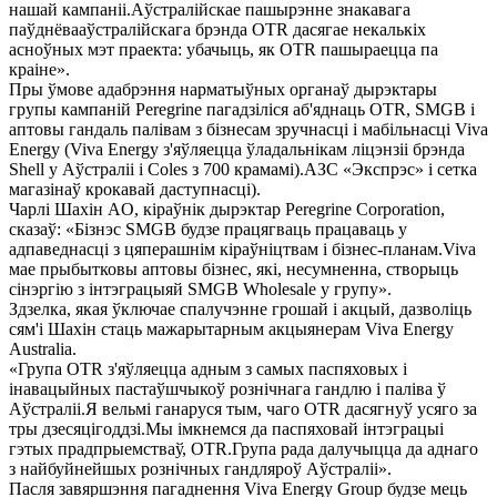
нашай кампаніі.Аўстралійскае пашырэнне знакавага
паўднёвааўстралійскага брэнда OTR дасягае некалькіх
асноўных мэт праекта: убачыць, як OTR пашыраецца па
краіне».
Пры ўмове адабрэння нарматыўных органаў дырэктары
групы кампаній Peregrine пагадзіліся аб'яднаць OTR, SMGB і
аптовы гандаль палівам з бізнесам зручнасці і мабільнасці Viva
Energy (Viva Energy з'яўляецца ўладальнікам ліцэнзіі брэнда
Shell у Аўстраліі і Coles з 700 крамамі).АЗС «Экспрэс» і сетка
магазінаў крокавай даступнасці).
Чарлі Шахін AO, кіраўнік дырэктар Peregrine Corporation,
сказаў: «Бізнэс SMGB будзе працягваць працаваць у
адпаведнасці з цяперашнім кіраўніцтвам і бізнес-планам.Viva
мае прыбытковы аптовы бізнес, які, несумненна, створыць
сінэргію з інтэграцыяй SMGB Wholesale у групу».
Здзелка, якая ўключае спалучэнне грошай і акцый, дазволіць
сям'і Шахін стаць мажарытарным акцыянерам Viva Energy
Australia.
«Група OTR з'яўляецца адным з самых паспяховых і
інавацыйных пастаўшчыкоў рознічнага гандлю і паліва ў
Аўстраліі.Я вельмі ганаруся тым, чаго OTR дасягнуў усяго за
тры дзесяцігоддзі.Мы імкнемся да паспяховай інтэграцыі
гэтых прадпрыемстваў, OTR.Група рада далучыцца да аднаго
з найбуйнейшых рознічных гандляроў Аўстраліі».
Пасля завяршэння пагаднення Viva Energy Group будзе мець