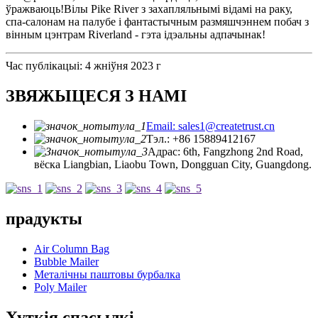
ўражваюць!Вілы Pike River з захапляльнымі відамі на раку,
спа-салонам на палубе і фантастычным размяшчэннем побач з
вінным цэнтрам Riverland - гэта ідэальны адпачынак!
Час публікацыі: 4 жніўня 2023 г
ЗВЯЖЫЦЕСЯ З НАМІ
Email: sales1@createtrust.cn
Тэл.: +86 15889412167
Адрас: 6th, Fangzhong 2nd Road,
вёска Liangbian, Liaobu Town, Dongguan City, Guangdong.
прадукты
Air Column Bag
Bubble Mailer
Металічны паштовы бурбалка
Poly Mailer
Хуткія спасылкі