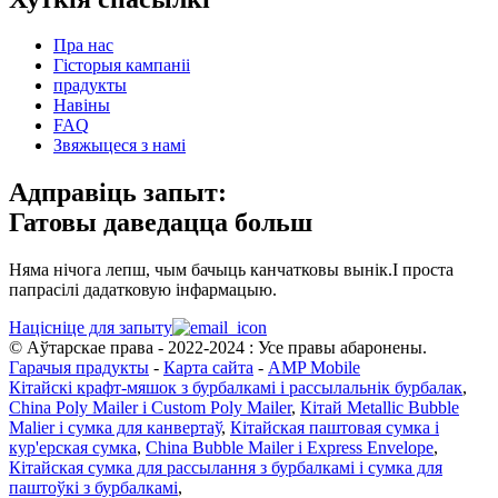
Пра нас
Гісторыя кампаніі
прадукты
Навіны
FAQ
Звяжыцеся з намі
Адправіць запыт:
Гатовы даведацца больш
Няма нічога лепш, чым бачыць канчатковы вынік.І проста
папрасілі дадатковую інфармацыю.
Націсніце для запыту
© Аўтарскае права - 2022-2024 : Усе правы абаронены.
Гарачыя прадукты
-
Карта сайта
-
AMP Mobile
Кітайскі крафт-мяшок з бурбалкамі і рассылальнік бурбалак
,
China Poly Mailer і Custom Poly Mailer
,
Кітай Metallic Bubble
Malier і сумка для канвертаў
,
Кітайская паштовая сумка і
кур'ерская сумка
,
China Bubble Mailer і Express Envelope
,
Кітайская сумка для рассылання з бурбалкамі і сумка для
паштоўкі з бурбалкамі
,