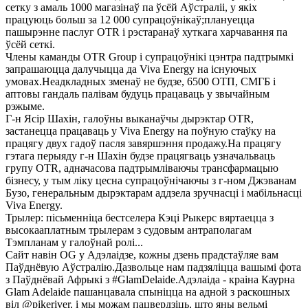
сетку з амаль 1000 магазінаў па ўсёй Аўстраліі, у якіх
працуюць больш за 12 000 супрацоўнікаў;плануецца
пашырэнне паслуг OTR і рэстаранаў хуткага харчавання па
ўсёй сеткі.
Члены каманды OTR Group і супрацоўнікі цэнтра падтрымкі
запрашаюцца далучыцца да Viva Energy на існуючых
умовах.Неадкладных зменаў не будзе, 6500 ОТП, СМГБ і
аптовы гандаль палівам будуць працаваць у звычайным
рэжыме.
Г-н Ясір Шахін, галоўны выканаўчы дырэктар OTR,
застанецца працаваць у Viva Energy на поўную стаўку на
працягу двух гадоў пасля завяршэння продажу.На працягу
гэтага перыяду г-н Шахін будзе працягваць узначальваць
групу OTR, адначасова падтрымліваючы трансфармацыю
бізнесу, у тым ліку цесна супрацоўнічаючы з г-ном Джэванам
Бузо, генеральным дырэктарам аддзела зручнасці і мабільнасці
Viva Energy.
Трылер: пісьменніца бестселера Кэці Рыкерс вяртаецца з
высокааплатным трылерам з судовым антраполагам
Тэмпланам у галоўнай ролі...
Сайт навін OG у Адэлаідзе, кожны дзень прадстаўляе вам
Паўднёвую Аўстралію.Дазвольце нам падзяліцца вашымі фота
з Паўднёвай Афрыкі з #GlamDelaide.Адэлаіда - краіна Каурна
Glam Adelaide пашанцавала спыніцца на адной з раскошных
віл @pikeriver, і мы можам пацвердзіць, што яны вельмі