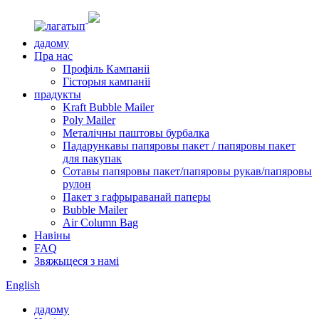
дадому
Пра нас
Профіль Кампаніі
Гісторыя кампаніі
прадукты
Kraft Bubble Mailer
Poly Mailer
Металічны паштовы бурбалка
Падарункавы папяровы пакет / папяровы пакет
для пакупак
Сотавы папяровы пакет/папяровы рукав/папяровы
рулон
Пакет з гафрыраванай паперы
Bubble Mailer
Air Column Bag
Навіны
FAQ
Звяжыцеся з намі
English
дадому