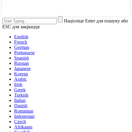
Націсніце Enter для пошуку або
ESC для закрыцця
English
French
German
Portuguese
Spanish
Russian
Japanese
Korean
Arabic
Irish
Greek
Turkish
Italian
Danish
Romanian
Indonesian
Czech
Afrikaans