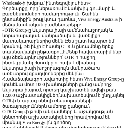
Wholesale-ի խմբում ինտեգրվելու հետ»:
Գործարքը, որը ներառում է կանխիկ գումարի և
բաժնետոմսերի համադրություն, Շահեն
ընտանիքին թույլ կտա դառնալ Viva Energy Australia-ի
մեծամասնական բաժնետերերը:
«OTR Group-ը Ավստրալիայի ամենահաջողակ և
նորարարական մանրածախ և վառելիքի
մատակարարներից մեկն է:Ես շատ հպարտ եմ
նրանով, թե ինչի է հասել OTR-ն ընդամենը երեք
տասնամյակի ընթացքում:Մենք հավատարիմ ենք
այս ձեռնարկությունների՝ OTR-ի հաջող
ինտեգրմանը:Խումբը ուրախ է միանալ
Ավստրալիայի խոշորագույն մանրածախ
առեւտրով զբաղվողներից մեկին»:
Համաձայնագրի ավարտից հետո Viva Energy Group-ը
կունենա մոտ 1000 խանութների ցանց ամբողջ
Ավստրալիայում, որտեղ կաշխատեն ավելի քան
12,000 աշխատակիցներ;նախատեսվում է ընդլայնել
OTR-ի և արագ սննդի ռեստորանների
ծառայություններն ամբողջ ցանցում։
OTR Group-ի թիմի անդամները և աջակցության
կենտրոնի աշխատակիցները հրավիրվում են
միանալ Viva Energy-ին գործող
պայմաններով:Անմիջապես փոփոխություններ չեն