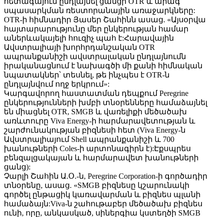
հետագայում ընդլայնել ցանցի OTR և արագ
սպասարկման ռեստորանային առաջարկները:
OTR-ի հիմնադիր Յասեր Շահինն ասաց. «Այսօրվա
հայտարարությունը մեր ընկերության համար
աներևակայելի հուզիչ պահ է:Հարավային
Ավստրալիայի խորհրդանշական OTR
ապրանքանիշի ավստրալական ընդլայնումն
իրականացնում է նախագծի մի քանի հիմնական
նպատակներ՝ տեսնել, թե ինչպես է OTR-ն
ընդլայնվում ողջ երկրում»:
Կարգավորող հաստատման դեպքում Peregrine
ընկերությունների խմբի տնօրենները համաձայնել
են միացնել OTR, SMGB և վառելիքի մեծածախ
առևտուրը Viva Energy-ի հարմարավետության և
շարժունակության բիզնեսի հետ (Viva Energy-ն
Ավստրալիայում Shell ապրանքանիշի և 700
խանութների Coles-ի արտոնագիրն է):Էքսպրես
բենզալցակայան և հարմարավետ խանութների
ցանց):
Չարլի Շահին Ա.Օ.-ն, Peregrine Corporation-ի գործադիր
տնօրենը, ասաց. «SMGB բիզնեսը կշարունակի
գործել ընթացիկ կառավարման և բիզնես պլանի
համաձայն:Viva-ն շահութաբեր մեծածախ բիզնես
ունի, որը, անկասկած, սիներգիա կստեղծի SMGB