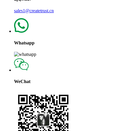
sales1@createtrust.cn
Whatsapp
WeChat