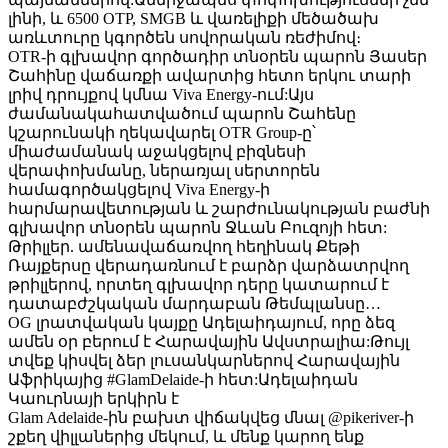
լինի, և 6500 OTP, SMGB և վառելիքի մեծածախ
առևտուրը կգործեն սովորական ռեժիմով։
OTR-ի գլխավոր գործադիր տնօրեն պարոն Յասեր
Շահինը վաճառքի ավարտից հետո երկու տարի
լրիվ դրույքով կմնա Viva Energy-ում:Այս
ժամանակահատվածում պարոն Շահենը
կշարունակի ղեկավարել OTR Group-ը՝
միաժամանակ աջակցելով բիզնեսի
վերափոխմանը, ներառյալ սերտորեն
համագործակցելով Viva Energy-ի
հարմարավետության և շարժունակության բաժնի
գլխավոր տնօրեն պարոն Ջևան Բուզոյի հետ:
Թրիլլեր. ամենավաճառվող հեղինակ Քեթի
Ռայքերսը վերադառնում է բարձր վարձատրվող
թրիլլերով, որտեղ գլխավոր դերը կատարում է
դատաբժշկական մարդաբան Թեմպլանսը…
OG լրատվական կայքը Ադելաիդայում, որը ձեզ
ամեն օր բերում է Հարավային Ավստրալիա:Թույլ
տվեք կիսվել ձեր լուսանկարներով Հարավային
Աֆրիկայից #GlamDelaide-ի հետ:Ադելաիդան
Կաուրնայի երկիրն է
Glam Adelaide-ին բախտ վիճակվեց մնալ @pikeriver-ի
շքեղ վիլլաներից մեկում, և մենք կարող ենք