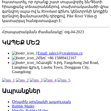
հաստատել, որ դրանք շատ տպավորիչ են:Գետի
հիասքանչ տեսարաններով, տախտակամածի վրա
գտնվող սպա-ով և Riverland գինու կենտրոնի կողքին
գտնվող ֆանտաստիկ դիրքով, Pike River Villas-ը
կատարյալ հանգստավայր է:
Հրապարակման ժամանակը՝ օգ-04-2023
ԿԱՊԵՔ ՄԵԶ
Email: sales1@createtrust.cn
Հեռ՝ +86 15889412167
Հասցե՝ 6-րդ, Fangzhong 2nd Road,
Liangbian գյուղ, Liaobu Town, Dongguan City,
Guangdong:
Ապրանքներ
Օդային սյունակի պայուսակ
Bubble Mailer
Metallic Bubble Mailer