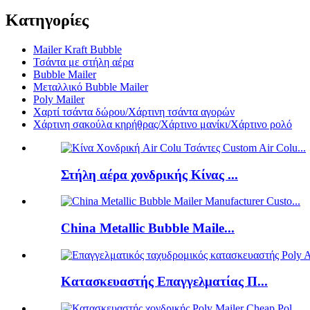
Κατηγορίες
Mailer Kraft Bubble
Τσάντα με στήλη αέρα
Bubble Mailer
Μεταλλικό Bubble Mailer
Poly Mailer
Χαρτί τσάντα δώρου/Χάρτινη τσάντα αγορών
Χάρτινη σακούλα κηρήθρας/Χάρτινο μανίκι/Χάρτινο ρολό
Στήλη αέρα χονδρικής Κίνας ...
China Metallic Bubble Maile...
Κατασκευαστής Επαγγελματίας Π...