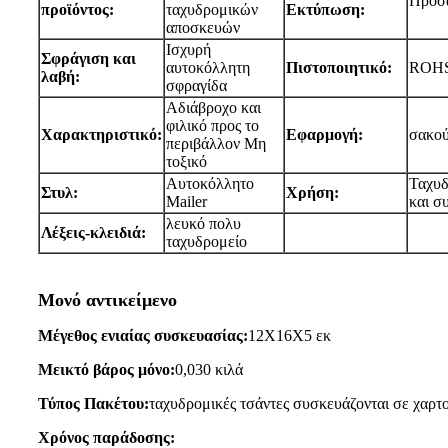
Προσ
προϊόντος:
ταχυδρομικών
Εκτύπωση:
αποσκευών
Ισχυρή
Σφράγιση και
αυτοκόλλητη
Πιστοποιητικό:
ROH
λαβή:
σφραγίδα
Αδιάβροχο και
φιλικό προς το
Χαρακτηριστικό:
Εφαρμογή:
σακού
περιβάλλον Μη
τοξικό
Αυτοκόλλητο
Ταχυδ
Στυλ:
Χρήση:
Mailer
και σ
λευκό πολυ
Λέξεις-κλειδιά:
ταχυδρομείο
Μονό αντικείμενο
Μέγεθος ενιαίας συσκευασίας:
12Χ16Χ5 εκ
Μεικτό βάρος μόνο:
0,030 κιλά
Τύπος Πακέτου:
ταχυδρομικές τσάντες συσκευάζονται σε χαρτο
Χρόνος παράδοσης: