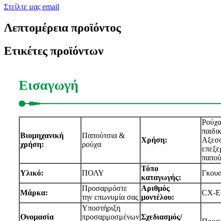
Στείλτε μας email
Λεπτομέρεια προϊόντος
Ετικέτες προϊόντων
Εισαγωγή
Ρούχα
παιδι
Βιομηχανική
Παπούτσια &
Χρήση:
Αξεσο
χρήση:
ρούχα
επεξε
παπού
Τόπο
Υλικό:
ΠΟΛΥ
Γκουα
καταγωγής:
Προσαρμόστε
Αριθμός
Μάρκα:
CX-E
την επωνυμία σας
μοντέλου:
Υποστήριξη
Ονομασία
προσαρμοσμένων
Σχεδιασμός/