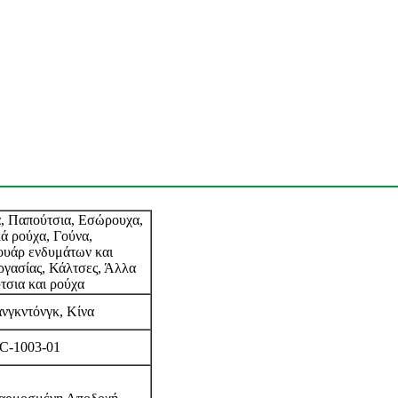
, Παπούτσια, Εσώρουχα,
κά ρούχα, Γούνα,
υάρ ενδυμάτων και
ργασίας, Κάλτσες, Άλλα
τσια και ρούχα
νγκντόνγκ, Κίνα
C-1003-01