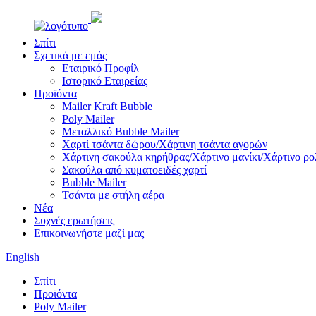
Σπίτι
Σχετικά με εμάς
Εταιρικό Προφίλ
Ιστορικό Εταιρείας
Προϊόντα
Mailer Kraft Bubble
Poly Mailer
Μεταλλικό Bubble Mailer
Χαρτί τσάντα δώρου/Χάρτινη τσάντα αγορών
Χάρτινη σακούλα κηρήθρας/Χάρτινο μανίκι/Χάρτινο ρο
Σακούλα από κυματοειδές χαρτί
Bubble Mailer
Τσάντα με στήλη αέρα
Νέα
Συχνές ερωτήσεις
Επικοινωνήστε μαζί μας
English
Σπίτι
Προϊόντα
Poly Mailer