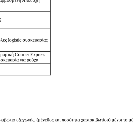
αρμοσμένη Αποδοχή
S
λες logistic συσκευασίας
ρομική Courier Express
υσκευασία για ρούχα
κιβώτιο εξαγωγής, (μέγεθος και ποσότητα χαρτοκιβωτίου) μέχρι το μ