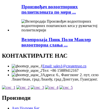
Произвођач водоотпорних
полиетилената по мери ...
Велепродаја Пинк Поли Маилер
водоотпорна слања ...
КОНТАКТИРАЈТЕ НАС
Email: sales1@createtrust.cn
Тел: +86 15889412167
Адреса: 6., Фангзхонг 2. пут, село
Лиангбиан, град Лиаобу, град Донггуан, Гуангдонг.
Производи
Аир Цолумн Баг