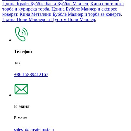
Цхина Крафт Буббле Баг и Буббле Маилер
,
Кина поштанска
торба и курирска торба
,
Цхина Буббле Маилер и експрес
коверат
,
Кина Металлиц Буббле Малиер и торба за коверте
,
Цхина Поли Маилерс и Цустом Поли Маилер
,
Телефон
Тел
+86 15889412167
Е-маил
Е-маил
sales1@createtrust.cn