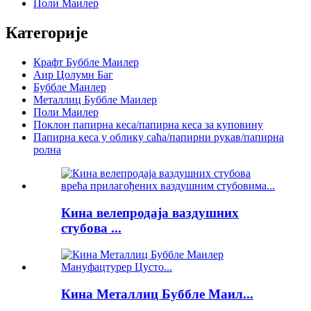
Поли Маилер
Категорије
Крафт Буббле Маилер
Аир Цолумн Баг
Буббле Маилер
Металлиц Буббле Маилер
Поли Маилер
Поклон папирна кеса/папирна кеса за куповину
Папирна кеса у облику саћа/папирни рукав/папирна
ролна
Кина велепродаја ваздушних
стубова ...
Кина Металлиц Буббле Маил...