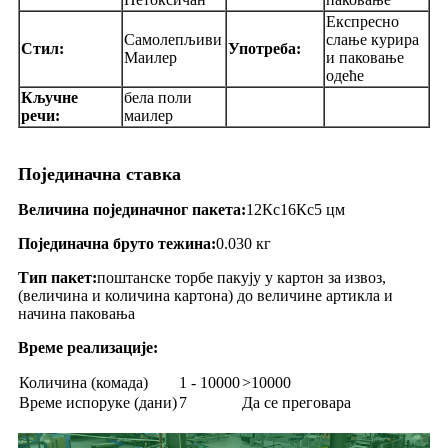
Експресно
Самолепљиви
слање курира
Стил:
Употреба:
Маилер
и паковање
одеће
Кључне
бела поли
речи:
маилер
Појединачна ставка
Величина појединачног пакета:
12Кс16Кс5 цм
Појединачна бруто тежина:
0.030 кг
Тип пакет:
поштанске торбе пакују у картон за извоз,
(величина и количина картона) до величине артикла и
начина паковања
Време реализације:
Количина (комада)
1 - 10000
>10000
Време испоруке (дани)
7
Да се ​​преговара