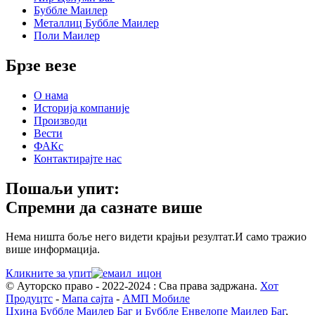
Буббле Маилер
Металлиц Буббле Маилер
Поли Маилер
Брзе везе
О нама
Историја компаније
Производи
Вести
ФАКс
Контактирајте нас
Пошаљи упит:
Спремни да сазнате више
Нема ништа боље него видети крајњи резултат.И само тражио
више информација.
Кликните за упит
© Ауторско право - 2022-2024 : Сва права задржана.
Хот
Продуцтс
-
Мапа сајта
-
АМП Мобиле
Цхина Буббле Маилер Баг и Буббле Енвелопе Маилер Баг
,