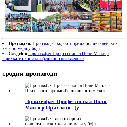
Претходна:
Произвођач водоотпорних полиетиленских
кеса по мери у боји
Следећи:
Произвођач Профессионал Поли Маилер
Прихватите прилагођено оно што желите
сродни производи
Произвођач Профессионал Поли
Маилер Прихвати Цу...