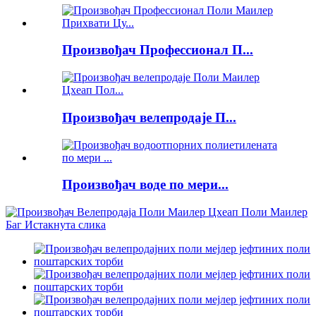
Произвођач Профессионал П...
Произвођач велепродаје П...
Произвођач воде по мери...