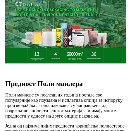
Предност Поли маилера
Поли маилерс су последњих година постале све
популарније као поуздана и исплатива опција за испоруку
производа.Ова лагана паковања су направљена од
издржљивог полиетиленског материјала и имају многе
предности у односу на друге опције паковања.
Једна од најзначајнијих предности коришћења полиестерне