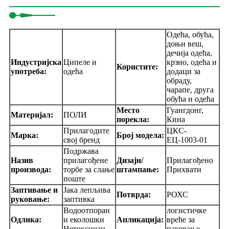
Одећа, обућа,
доњи веш,
дечија одећа,
Индустријска
Ципеле и
крзно, одећа и
Користите:
употреба:
одећа
додаци за
обраду,
чарапе, друга
обућа и одећа
Место
Гуангдонг,
Материјал:
ПОЛИ
порекла:
Кина
Прилагодите
ЦКС-
Марка:
Број модела:
свој бренд
ЕЦ-1003-01
Подржава
Назив
прилагођене
Дизајн/
Прилагођено
производа:
торбе за слање
штампање:
Прихвати
поште
Заптивање и
Јака лепљива
Потврда:
РОХС
руковање:
заптивка
Водоотпоран
логистичке
Одлика:
и еколошки
Апликација:
вреће за
Нетоксичан
паковање