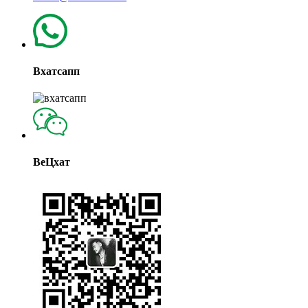
Вхатсапп
ВеЦхат