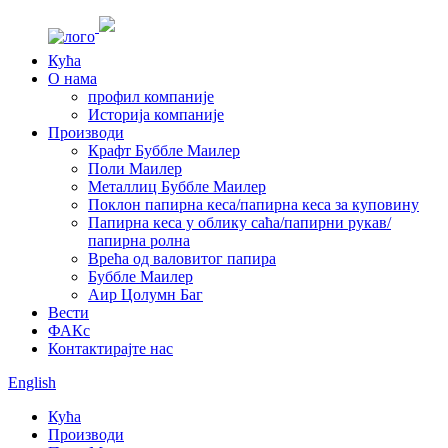
Кућа
О нама
профил компаније
Историја компаније
Производи
Крафт Буббле Маилер
Поли Маилер
Металлиц Буббле Маилер
Поклон папирна кеса/папирна кеса за куповину
Папирна кеса у облику саћа/папирни рукав/
папирна ролна
Врећа од валовитог папира
Буббле Маилер
Аир Цолумн Баг
Вести
ФАКс
Контактирајте нас
English
Кућа
Производи