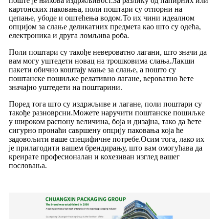
поште је њихова издржљивост.За разлику од папирних или
картонских паковања, поли поштари су отпорни на
цепање, убоде и оштећења водом.То их чини идеалном
опцијом за слање деликатних предмета као што су одећа,
електроника и друга ломљива роба.
Поли поштари су такође невероватно лагани, што значи да
вам могу уштедети новац на трошковима слања.Лакши
пакети обично коштају мање за слање, а пошто су
поштанске пошиљке релативно лагане, вероватно ћете
значајно уштедети на поштарини.
Поред тога што су издржљиве и лагане, поли поштари су
такође разноврсни.Можете наручити поштанске пошиљке
у широком распону величина, боја и дизајна, тако да ћете
сигурно пронаћи савршену опцију паковања која ће
задовољити ваше специфичне потребе.Осим тога, лако их
је прилагодити вашем брендирању, што вам омогућава да
креирате професионалан и кохезиван изглед вашег
пословања.