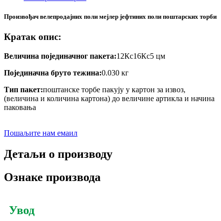
Произвођач велепродајних поли мејлер јефтиних поли поштарских торби
Кратак опис:
Величина појединачног пакета:
12Кс16Кс5 цм
Појединачна бруто тежина:
0.030 кг
Тип пакет:
поштанске торбе пакују у картон за извоз,
(величина и количина картона) до величине артикла и начина
паковања
Пошаљите нам емаил
Детаљи о производу
Ознаке производа
Увод