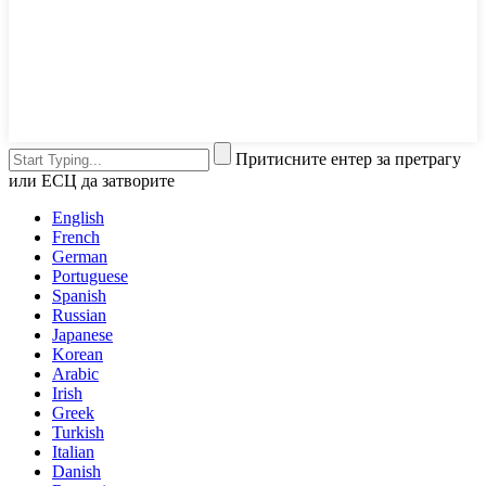
Притисните ентер за претрагу
или ЕСЦ да затворите
English
French
German
Portuguese
Spanish
Russian
Japanese
Korean
Arabic
Irish
Greek
Turkish
Italian
Danish