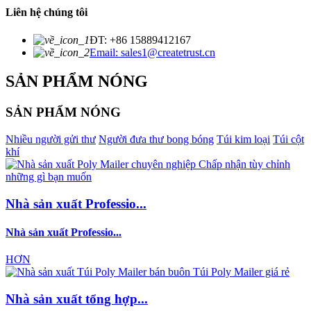
Liên hệ chúng tôi
ĐT: +86 15889412167
Email: sales1@createtrust.cn
SẢN PHẨM NÓNG
SẢN PHẨM NÓNG
Nhiều người gửi thư
Người đưa thư bong bóng
Túi kim loại
Túi cột
khí
Nhà sản xuất Professio...
Nhà sản xuất Professio...
HƠN
Nhà sản xuất tổng hợp...