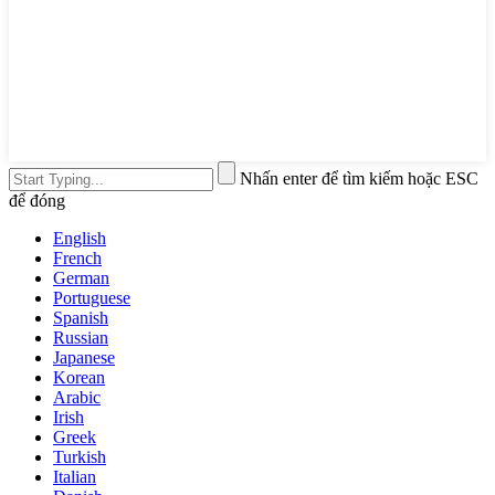
Nhấn enter để tìm kiếm hoặc ESC
để đóng
English
French
German
Portuguese
Spanish
Russian
Japanese
Korean
Arabic
Irish
Greek
Turkish
Italian