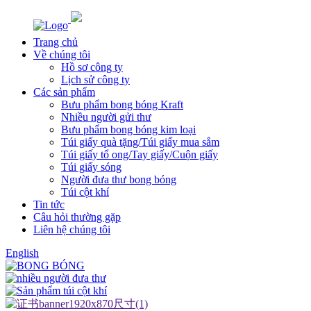
Trang chủ
Về chúng tôi
Hồ sơ công ty
Lịch sử công ty
Các sản phẩm
Bưu phẩm bong bóng Kraft
Nhiều người gửi thư
Bưu phẩm bong bóng kim loại
Túi giấy quà tặng/Túi giấy mua sắm
Túi giấy tổ ong/Tay giấy/Cuộn giấy
Túi giấy sóng
Người đưa thư bong bóng
Túi cột khí
Tin tức
Câu hỏi thường gặp
Liên hệ chúng tôi
English