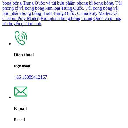
bong bóng Trung Quốc và túi bưu phẩm phong bì bong bóng
,
Túi
phong bì và bong bóng kim loại Trung Quốc
,
Túi bong bóng và
bưu phẩm bong bóng Kraft Trung Quốc
,
China Poly Mailers và
Custom Poly Mailer
,
Bưu phẩm bong bóng Trung Quốc và phong
bì chuyển phát nhanh
,
Điện thoại
Điện thoại
+86 15889412167
E-mail
E-mail