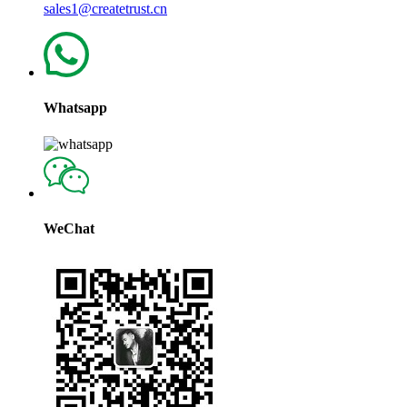
sales1@createtrust.cn
Whatsapp
WeChat