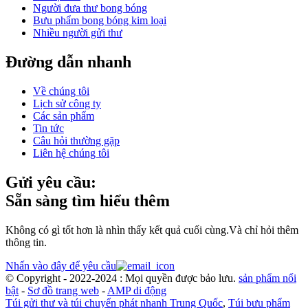
Người đưa thư bong bóng
Bưu phẩm bong bóng kim loại
Nhiều người gửi thư
Đường dẫn nhanh
Về chúng tôi
Lịch sử công ty
Các sản phẩm
Tin tức
Câu hỏi thường gặp
Liên hệ chúng tôi
Gửi yêu cầu:
Sẵn sàng tìm hiểu thêm
Không có gì tốt hơn là nhìn thấy kết quả cuối cùng.Và chỉ hỏi thêm
thông tin.
Nhấn vào đây để yêu cầu
© Copyright - 2022-2024 : Mọi quyền được bảo lưu.
sản phẩm nổi
bật
-
Sơ đồ trang web
-
AMP di động
Túi gửi thư và túi chuyển phát nhanh Trung Quốc
,
Túi bưu phẩm