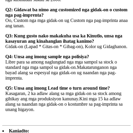
Q2: Gidawat ba nimo ang customized nga gidak-on o custom
nga pag-imprenta?
Oo, Custom nga mga gidak-on ug Custom nga pag-imprinta anaa
ang tanan.
Q3: Kung gusto nako makakuha usa ka Kinutlo, unsa nga
kasayuran ang kinahanglan ihatag kanimo?
Gidak-on (Lapad * Gitas-on * Gibag-on), Kolor ug Gidaghanon.
Q4: Unsa ang imong sample nga polisiya?
Libre para sa among naglungtad nga mga sampol sa stock o
standard nga mga sampol sa gidak-on.Makatarunganon nga
bayad alang sa espesyal nga gidak-on ug naandan nga pag-
imprenta.
Q5: Unsa ang imong Lead time o turn around time?
Kasagaran, 2 ka adlaw alang sa mga gidak-on sa stock among
gihikay ang mga produksiyon kanunay.Kini mga 15 ka adlaw
alang sa naandan nga gidak-on o kostumbre sa pag-imprinta sa
unang higayon.
Kaniadto: