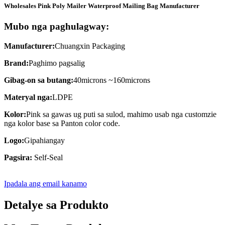
Wholesales Pink Poly Mailer Waterproof Mailing Bag Manufacturer
Mubo nga paghulagway:
Manufacturer:
Chuangxin Packaging
Brand:
Paghimo pagsalig
Gibag-on sa butang:
40microns ~160microns
Materyal nga:
LDPE
Kolor:
Pink sa gawas ug puti sa sulod, mahimo usab nga customzie
nga kolor base sa Panton color code.
Logo:
Gipahiangay
Pagsira: ‎
Self-Seal
Ipadala ang email kanamo
Detalye sa Produkto