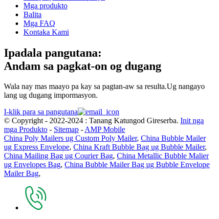
Mga produkto
Balita
Mga FAQ
Kontaka Kami
Ipadala pangutana:
Andam sa pagkat-on og dugang
Wala nay mas maayo pa kay sa pagtan-aw sa resulta.Ug nangayo
lang ug dugang impormasyon.
I-klik para sa pangutana
© Copyright - 2022-2024 : Tanang Katungod Gireserba.
Init nga
mga Produkto
-
Sitemap
-
AMP Mobile
China Poly Mailers ug Custom Poly Mailer
,
China Bubble Mailer
ug Express Envelope
,
China Kraft Bubble Bag ug Bubble Mailer
,
China Mailing Bag ug Courier Bag
,
China Metallic Bubble Malier
ug Envelopes Bag
,
China Bubble Mailer Bag ug Bubble Envelope
Mailer Bag
,