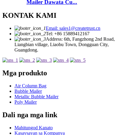
Mailer Dawata Cu...
KONTAK KAMI
Email: sales1@createtrust.cn
Tel: +86 15889412167
Address: 6th, Fangzhong 2nd Road,
Liangbian village, Liaobu Town, Dongguan City,
Guangdong.
Mga produkto
Air Column Bag
Bubble Mailer
Metallic Bubble Mailer
Poly Mailer
Dali nga mga link
Mahitungod Kanato
Kasaysayan sa Kompanya