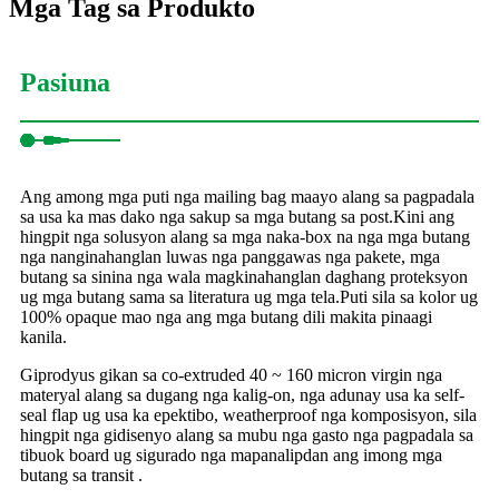
Mga Tag sa Produkto
Pasiuna
Ang among mga puti nga mailing bag maayo alang sa pagpadala
sa usa ka mas dako nga sakup sa mga butang sa post.Kini ang
hingpit nga solusyon alang sa mga naka-box na nga mga butang
nga nanginahanglan luwas nga panggawas nga pakete, mga
butang sa sinina nga wala magkinahanglan daghang proteksyon
ug mga butang sama sa literatura ug mga tela.Puti sila sa kolor ug
100% opaque mao nga ang mga butang dili makita pinaagi
kanila.
Giprodyus gikan sa co-extruded 40 ~ 160 micron virgin nga
materyal alang sa dugang nga kalig-on, nga adunay usa ka self-
seal flap ug usa ka epektibo, weatherproof nga komposisyon, sila
hingpit nga gidisenyo alang sa mubu nga gasto nga pagpadala sa
tibuok board ug sigurado nga mapanalipdan ang imong mga
butang sa transit .