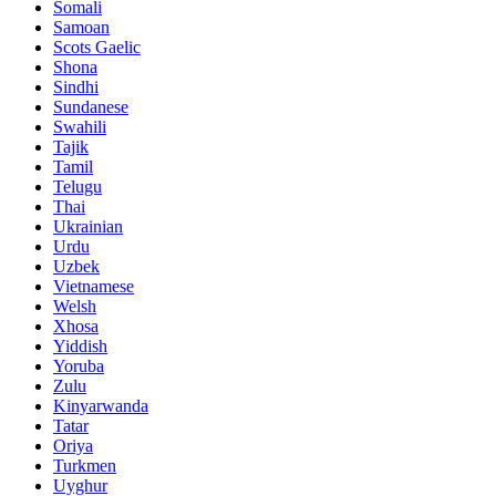
Somali
Samoan
Scots Gaelic
Shona
Sindhi
Sundanese
Swahili
Tajik
Tamil
Telugu
Thai
Ukrainian
Urdu
Uzbek
Vietnamese
Welsh
Xhosa
Yiddish
Yoruba
Zulu
Kinyarwanda
Tatar
Oriya
Turkmen
Uyghur