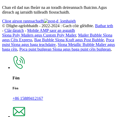
Chan eil dad nas fheàrr na an toradh deireannach fhaicinn.Agus
dìreach ag iarraidh tuilleadh fiosrachaidh.
Cliog airson rannsachadh
© Dlighe-sgrìobhaidh - 2022-2024 : Gach còir glèidhte.
Bathar teth
-
Clàr-làraich
-
Mobile AMP saor an asgaidh
Sìona Poly Mailers agus Custom Poly Mailer
,
Mailer Bubble Sìona
agus Cèis Express
,
Bag Bubble Sìona Kraft agus Post Bubble
,
Poca
puist Sìona agus baga teachdaire
,
Sìona Metallic Bubble Malier agus
baga cèis
,
Poca puist builgean Sìona agus baga puist cèis builgean
,
Fòn
Fòn
+86 15889412167