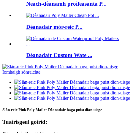
Neach-dèanamh proifeasanta P...
Dèanadair mòr-reic P...
Dèanadair Custom Wate ...
Slàn-reic Pink Poly Mailer Dèanadair baga puist dìon-uisge
Tuairisgeul goirid: