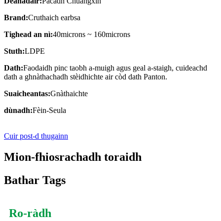
Dèanadair:
Pacadh Chuangxin
Brand:
Cruthaich earbsa
Tighead an nì:
40microns ~ 160microns
Stuth:
LDPE
Dath:
Faodaidh pinc taobh a-muigh agus geal a-staigh, cuideachd
dath a ghnàthachadh stèidhichte air còd dath Panton.
Suaicheantas:
Gnàthaichte
dùnadh:
Fèin-Seula
Cuir post-d thugainn
Mion-fhiosrachadh toraidh
Bathar Tags
Ro-ràdh