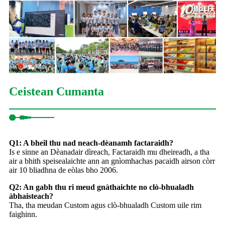
Ceistean Cumanta
Q1: A bheil thu nad neach-dèanamh factaraidh?
Is e sinne an Dèanadair dìreach, Factaraidh mu dheireadh, a tha
air a bhith speisealaichte ann an gnìomhachas pacaidh airson còrr
air 10 bliadhna de eòlas bho 2006.
Q2: An gabh thu ri meud gnàthaichte no clò-bhualadh
àbhaisteach?
Tha, tha meudan Custom agus clò-bhualadh Custom uile rim
faighinn.