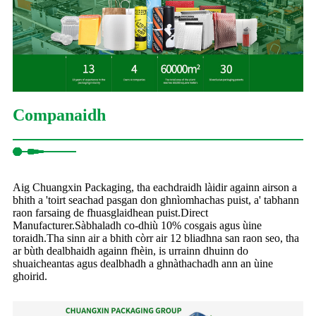
Companaidh
Aig Chuangxin Packaging, tha eachdraidh làidir againn airson a
bhith a 'toirt seachad pasgan don ghnìomhachas puist, a' tabhann
raon farsaing de fhuasglaidhean puist.Direct
Manufacturer.Sàbhaladh co-dhiù 10% cosgais agus ùine
toraidh.Tha sinn air a bhith còrr air 12 bliadhna san raon seo, tha
ar bùth dealbhaidh againn fhèin, is urrainn dhuinn do
shuaicheantas agus dealbhadh a ghnàthachadh ann an ùine
ghoirid.