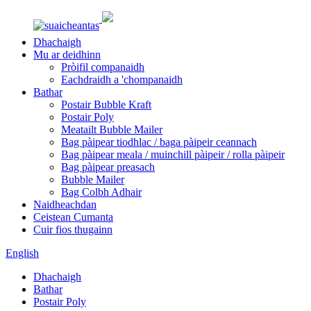
Dhachaigh
Mu ar deidhinn
Pròifil companaidh
Eachdraidh a 'chompanaidh
Bathar
Postair Bubble Kraft
Postair Poly
Meatailt Bubble Mailer
Bag pàipear tiodhlac / baga pàipeir ceannach
Bag pàipear meala / muinchill pàipeir / rolla pàipeir
Bag pàipear preasach
Bubble Mailer
Bag Colbh Adhair
Naidheachdan
Ceistean Cumanta
Cuir fios thugainn
English
Dhachaigh
Bathar
Postair Poly