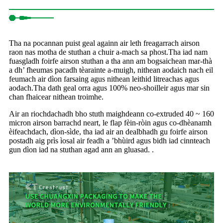
Tha na pocannan puist geal againn air leth freagarrach airson
raon nas motha de stuthan a chuir a-mach sa phost.Tha iad nam
fuasgladh foirfe airson stuthan a tha ann am bogsaichean mar-thà
a dh’ fheumas pacadh tèarainte a-muigh, nithean aodaich nach eil
feumach air dìon farsaing agus nithean leithid litreachas agus
aodach.Tha dath geal orra agus 100% neo-shoilleir agus mar sin
chan fhaicear nithean troimhe.
Air an riochdachadh bho stuth maighdeann co-extruded 40 ~ 160
micron airson barrachd neart, le flap fèin-ròin agus co-dhèanamh
èifeachdach, dìon-sìde, tha iad air an dealbhadh gu foirfe airson
postadh aig prìs ìosal air feadh a ’bhùird agus bidh iad cinnteach
gun dìon iad na stuthan agad ann an gluasad. .