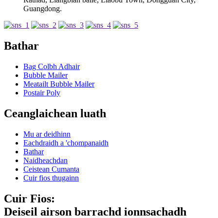
Guangdong.
Bathar
Bag Colbh Adhair
Bubble Mailer
Meatailt Bubble Mailer
Postair Poly
Ceanglaichean luath
Mu ar deidhinn
Eachdraidh a 'chompanaidh
Bathar
Naidheachdan
Ceistean Cumanta
Cuir fios thugainn
Cuir Fios:
Deiseil airson barrachd ionnsachadh