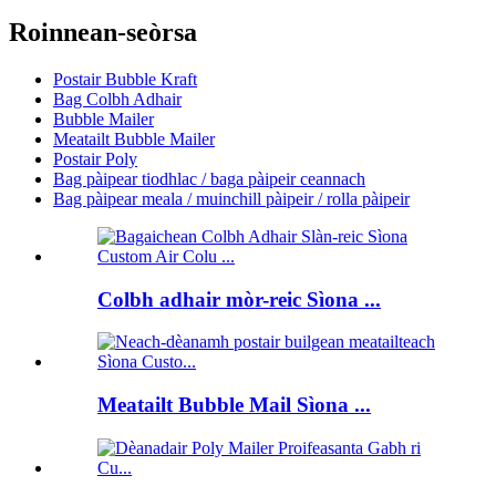
Roinnean-seòrsa
Postair Bubble Kraft
Bag Colbh Adhair
Bubble Mailer
Meatailt Bubble Mailer
Postair Poly
Bag pàipear tiodhlac / baga pàipeir ceannach
Bag pàipear meala / muinchill pàipeir / rolla pàipeir
Colbh adhair mòr-reic Sìona ...
Meatailt Bubble Mail Sìona ...