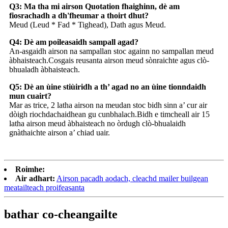
Q3: Ma tha mi airson Quotation fhaighinn, dè am
fiosrachadh a dh'fheumar a thoirt dhut?
Meud (Leud * Fad * Tighead), Dath agus Meud.
Q4: Dè am poileasaidh sampall agad?
An-asgaidh airson na sampallan stoc againn no sampallan meud
àbhaisteach.Cosgais reusanta airson meud sònraichte agus clò-
bhualadh àbhaisteach.
Q5: Dè an ùine stiùiridh a th’ agad no an ùine tionndaidh
mun cuairt?
Mar as trice, 2 latha airson na meudan stoc bidh sinn a’ cur air
dòigh riochdachaidhean gu cunbhalach.Bidh e timcheall air 15
latha airson meud àbhaisteach no òrdugh clò-bhualaidh
gnàthaichte airson a’ chiad uair.
Roimhe:
Air adhart:
Airson pacadh aodach, cleachd mailer builgean
meatailteach proifeasanta
bathar co-cheangailte