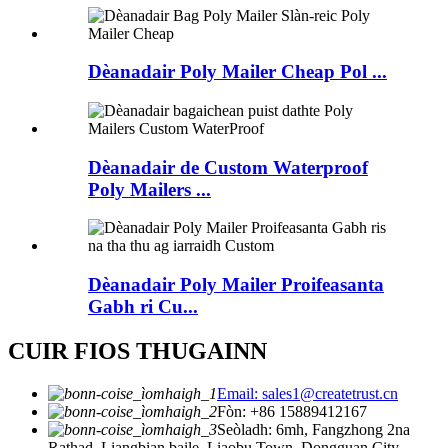
Dèanadair Poly Mailer Cheap Pol ...
Dèanadair de Custom Waterproof
Poly Mailers ...
Dèanadair Poly Mailer Proifeasanta
Gabh ri Cu...
CUIR FIOS THUGAINN
Email: sales1@createtrust.cn
Fòn: +86 15889412167
Seòladh: 6mh, Fangzhong 2na
Rathad, Liangbian baile, Liaobu Town, Dongguan City,