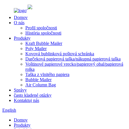
Domov
O nás
Profil spoločnosti
História spoločnosti
Produkty
Kraft Bubble Mailer
Poly Mailer
Kovová bublinková poštová schránka
Darčeková papierová taška/nákupná papierová taška
Voštinové papierové vrecko/papierový obal/papierová
rolka
Taška z vlnitého papiera
Bubble Mailer
Air Column Bag
Správy
často kladené otázky
Kontaktuj nás
English
Domov
Produkty