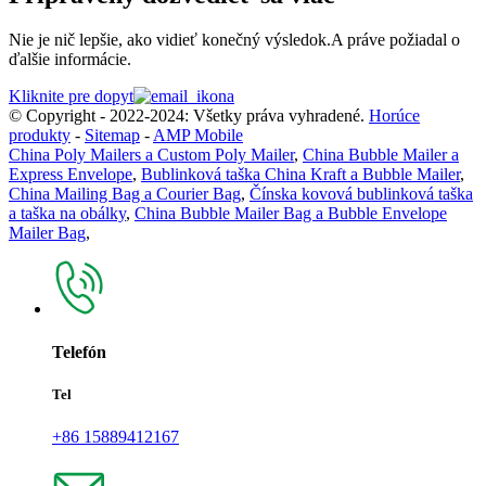
Nie je nič lepšie, ako vidieť konečný výsledok.A práve požiadal o
ďalšie informácie.
Kliknite pre dopyt
© Copyright - 2022-2024: Všetky práva vyhradené.
Horúce
produkty
-
Sitemap
-
AMP Mobile
China Poly Mailers a Custom Poly Mailer
,
China Bubble Mailer a
Express Envelope
,
Bublinková taška China Kraft a Bubble Mailer
,
China Mailing Bag a Courier Bag
,
Čínska kovová bublinková taška
a taška na obálky
,
China Bubble Mailer Bag a Bubble Envelope
Mailer Bag
,
Telefón
Tel
+86 15889412167