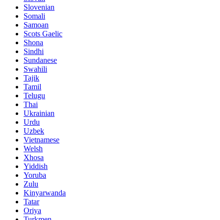
Slovenian
Somali
Samoan
Scots Gaelic
Shona
Sindhi
Sundanese
Swahili
Tajik
Tamil
Telugu
Thai
Ukrainian
Urdu
Uzbek
Vietnamese
Welsh
Xhosa
Yiddish
Yoruba
Zulu
Kinyarwanda
Tatar
Oriya
Turkmen