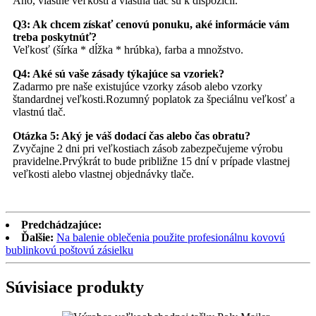
Áno, vlastné veľkosti a vlastná tlač sú k dispozícii.
Q3: Ak chcem získať cenovú ponuku, aké informácie vám
treba poskytnúť?
Veľkosť (šírka * dĺžka * hrúbka), farba a množstvo.
Q4: Aké sú vaše zásady týkajúce sa vzoriek?
Zadarmo pre naše existujúce vzorky zásob alebo vzorky
štandardnej veľkosti.Rozumný poplatok za špeciálnu veľkosť a
vlastnú tlač.
Otázka 5: Aký je váš dodací čas alebo čas obratu?
Zvyčajne 2 dni pri veľkostiach zásob zabezpečujeme výrobu
pravidelne.Prvýkrát to bude približne 15 dní v prípade vlastnej
veľkosti alebo vlastnej objednávky tlače.
Predchádzajúce:
Ďalšie:
Na balenie oblečenia použite profesionálnu kovovú
bublinkovú poštovú zásielku
Súvisiace produkty