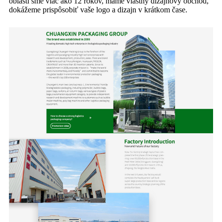
oblasti sme viac ako 12 rokov, máme vlastný dizajnový obchod,
dokážeme prispôsobiť vaše logo a dizajn v krátkom čase.