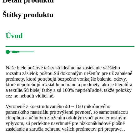
Štítky produktu
Úvod
Naše biele poštové tašky sú ideálne na zasielanie väčšieho
rozsahu zásielok poštou.Sú dokonalým riešením pre už zabalené
predmety, ktoré potrebujú bezpečné vonkajšie balenie, odevy,
ktoré nepotrebujú rozsiahlu ochranu a predmety, ako je literatúra
a textílie.Sú bielej farby a sú 100% nepriehľadné, takže položky
cez ne nebudú viditeľné.
Vyrobené z koextrudovaného 40 ~ 160 mikrónového
panenského materiálu pre zvýšenú pevnosť, so samotesniacou
chlopňou a účinným zložením odolným voči poveternostným
vplyvom, sú perfektne navrhnuté pre nízkonákladové plošné
zasielanie a zaručia ochranu vašich predmetov pri preprave. .