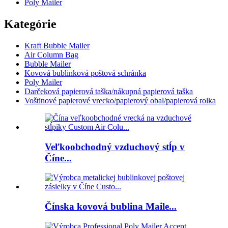
Poly Mailer
Kategórie
Kraft Bubble Mailer
Air Column Bag
Bubble Mailer
Kovová bublinková poštová schránka
Poly Mailer
Darčeková papierová taška/nákupná papierová taška
Voštinové papierové vrecko/papierový obal/papierová rolka
Veľkoobchodný vzduchový stĺp v
Číne...
Čínska kovová bublina Maile...