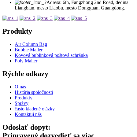
Adresa: 6th, Fangzhong 2nd Road, dedina
Liangbian, mesto Liaobu, mesto Dongguan, Guangdong.
Produkty
Air Column Bag
Bubble Mailer
Kovová bublinková poštová schránka
Poly Mailer
Rýchle odkazy
O nás
História spoločnosti
Produkty
Správy
často kladené otázky
Kontaktuj nás
Odoslať dopyt:
Pripravený dozvedieť sa viac