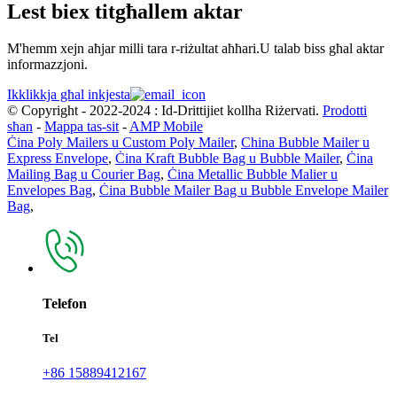
Lest biex titgħallem aktar
M'hemm xejn aħjar milli tara r-riżultat aħħari.U talab biss għal aktar
informazzjoni.
Ikklikkja għal inkjesta
© Copyright - 2022-2024 : Id-Drittijiet kollha Riżervati.
Prodotti
sħan
-
Mappa tas-sit
-
AMP Mobile
Ċina Poly Mailers u Custom Poly Mailer
,
China Bubble Mailer u
Express Envelope
,
Ċina Kraft Bubble Bag u Bubble Mailer
,
Ċina
Mailing Bag u Courier Bag
,
Ċina Metallic Bubble Malier u
Envelopes Bag
,
Ċina Bubble Mailer Bag u Bubble Envelope Mailer
Bag
,
Telefon
Tel
+86 15889412167