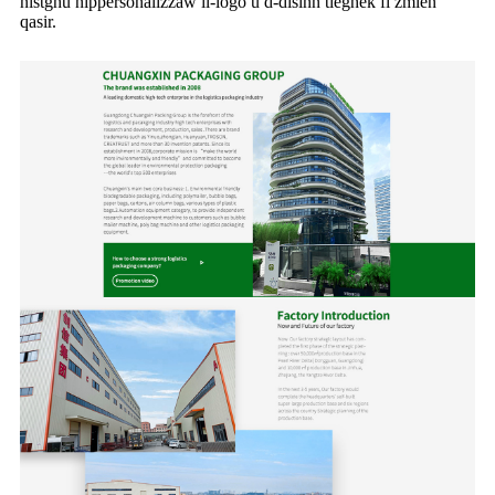
nistgħu nippersonalizzaw il-logo u d-disinn tiegħek fi żmien
qasir.