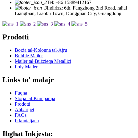
Tel: +86 15889412167
Indirizz: 6th, Fangzhong 2nd Road, raħal
Liangbian, Liaobu Town, Dongguan City, Guangdong.
Prodotti
Borża tal-Kolonna tal-Ajru
Bubble Mailer
Mailer tal-Bużżieqa Metalliċi
Poly Mailer
Links ta' malajr
Fuqna
Storja tal-Kumpanija
Prodotti
Aħbarijiet
FAQs
Ikkuntatjana
Ibgħat Inkjesta: