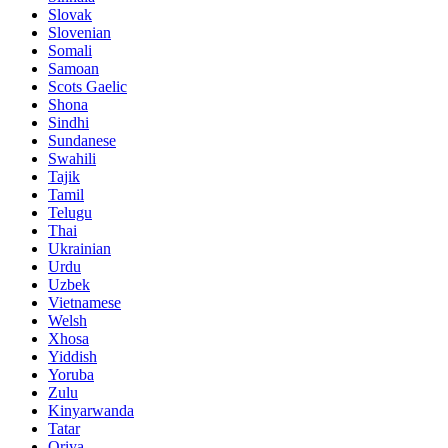
Slovak
Slovenian
Somali
Samoan
Scots Gaelic
Shona
Sindhi
Sundanese
Swahili
Tajik
Tamil
Telugu
Thai
Ukrainian
Urdu
Uzbek
Vietnamese
Welsh
Xhosa
Yiddish
Yoruba
Zulu
Kinyarwanda
Tatar
Oriya