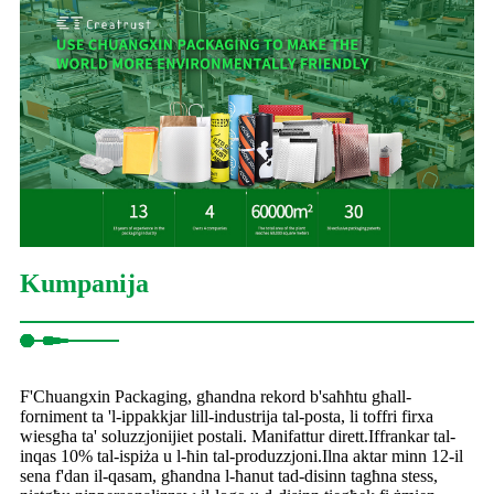
Kumpanija
F'Chuangxin Packaging, għandna rekord b'saħħtu għall-
forniment ta 'l-ippakkjar lill-industrija tal-posta, li toffri firxa
wiesgħa ta' soluzzjonijiet postali. Manifattur dirett.Iffrankar tal-
inqas 10% tal-ispiża u l-ħin tal-produzzjoni.Ilna aktar minn 12-il
sena f'dan il-qasam, għandna l-ħanut tad-disinn tagħna stess,