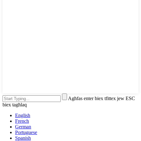
Agħfas enter biex tfittex jew ESC
biex tagħlaq
English
French
German
Portuguese
Spanish