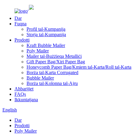
Dar
Fuqna
Profil tal-Kumpanija
Storja tal-Kumpanija
Prodotti
Kraft Bubble Mailer
Poly Mailer
Mailer tal-Bużżieqa Metalliċi
Gift Paper Bag/Xiri Paper Bag
Honeycomb Paper Bag/Kmiem tal-Karta/Roll tal-Karta
Borża tal-Karta Corrugated
Bubble Mailer
Borża tal-Kolonna tal-Ajru
Aħbarijiet
FAQs
Ikkuntatjana
English
Dar
Prodotti
Poly Mailer