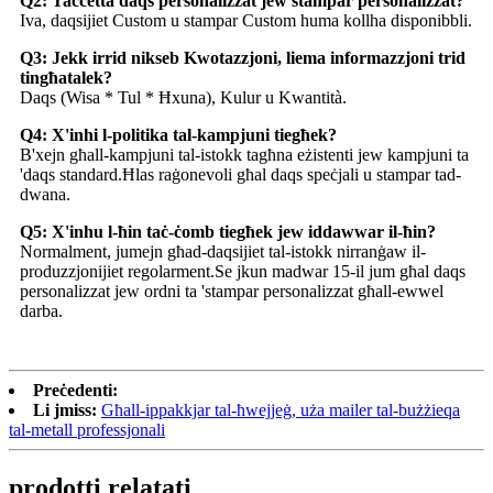
Q2: Taċċetta daqs personalizzat jew stampar personalizzat?
Iva, daqsijiet Custom u stampar Custom huma kollha disponibbli.
Q3: Jekk irrid nikseb Kwotazzjoni, liema informazzjoni trid
tingħatalek?
Daqs (Wisa * Tul * Ħxuna), Kulur u Kwantità.
Q4: X'inhi l-politika tal-kampjuni tiegħek?
B'xejn għall-kampjuni tal-istokk tagħna eżistenti jew kampjuni ta
'daqs standard.Ħlas raġonevoli għal daqs speċjali u stampar tad-
dwana.
Q5: X'inhu l-ħin taċ-ċomb tiegħek jew iddawwar il-ħin?
Normalment, jumejn għad-daqsijiet tal-istokk nirranġaw il-
produzzjonijiet regolarment.Se jkun madwar 15-il jum għal daqs
personalizzat jew ordni ta 'stampar personalizzat għall-ewwel
darba.
Preċedenti:
Li jmiss:
Għall-ippakkjar tal-ħwejjeġ, uża mailer tal-bużżieqa
tal-metall professjonali
prodotti relatati