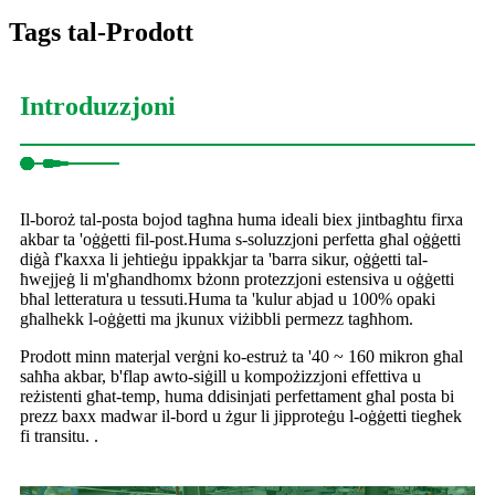
Tags tal-Prodott
Introduzzjoni
Il-boroż tal-posta bojod tagħna huma ideali biex jintbagħtu firxa
akbar ta 'oġġetti fil-post.Huma s-soluzzjoni perfetta għal oġġetti
diġà f'kaxxa li jeħtieġu ippakkjar ta 'barra sikur, oġġetti tal-
ħwejjeġ li m'għandhomx bżonn protezzjoni estensiva u oġġetti
bħal letteratura u tessuti.Huma ta 'kulur abjad u 100% opaki
għalhekk l-oġġetti ma jkunux viżibbli permezz tagħhom.
Prodott minn materjal verġni ko-estruż ta '40 ~ 160 mikron għal
saħħa akbar, b'flap awto-siġill u kompożizzjoni effettiva u
reżistenti għat-temp, huma ddisinjati perfettament għal posta bi
prezz baxx madwar il-bord u żgur li jipproteġu l-oġġetti tiegħek
fi transitu. .