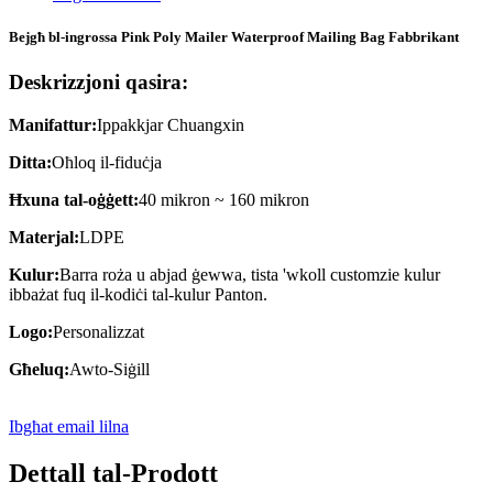
Bejgħ bl-ingrossa Pink Poly Mailer Waterproof Mailing Bag Fabbrikant
Deskrizzjoni qasira:
Manifattur:
Ippakkjar Chuangxin
Ditta:
Oħloq il-fiduċja
Ħxuna tal-oġġett:
40 mikron ~ 160 mikron
Materjal:
LDPE
Kulur:
Barra roża u abjad ġewwa, tista 'wkoll customzie kulur
ibbażat fuq il-kodiċi tal-kulur Panton.
Logo:
Personalizzat
Għeluq:
Awto-Siġill
Ibgħat email lilna
Dettall tal-Prodott