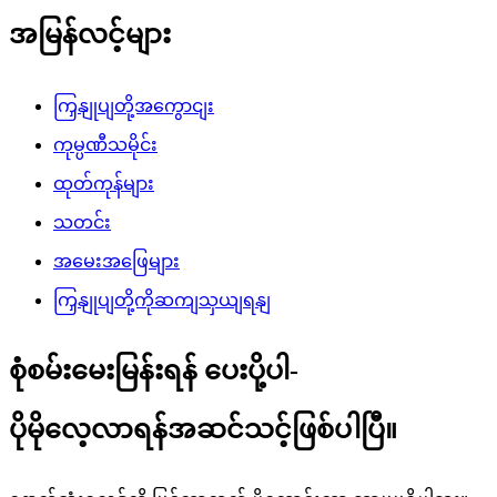
အမြန်လင့်များ
ကြှနျုပျတို့အကွောငျး
ကုမ္ပဏီသမိုင်း
ထုတ်ကုန်များ
သတင်း
အမေးအဖြေများ
ကြှနျုပျတို့ကိုဆကျသှယျရနျ
စုံစမ်းမေးမြန်းရန် ပေးပို့ပါ-
ပိုမိုလေ့လာရန်အဆင်သင့်ဖြစ်ပါပြီ။