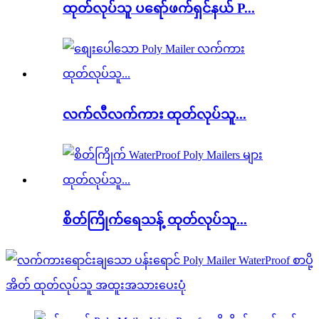
ထုတ်လုပ်သူ ပရော်ဖက်ရှင်နယ် P...
လက်လီလက်ကား ထုတ်လုပ်သူ...
စိတ်ကြိုက်ရေသန့် ထုတ်လုပ်သူ...