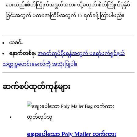
ပေးသည်။စိတ်ကြိုက်အရွယ်အစား သို့မဟုတ် စိတ်ကြိုက်ပုံနှိပ်
ခြင်းအတွက် ပထမအကြိမ်အတွက် 15 ရက်ခန့် ကြာပါမည်။
ယခင်-
နောက်တစ်ခု:
အဝတ်ထုပ်ပိုးရန်အတွက် ပရော်ဖက်ရှင်နယ်
သတ္တုပူဖောင်းမေးလ်ကို အသုံးပြုပါ။
ဆက်စပ်ထုတ်ကုန်များ
စျေးပေါသော Poly Mailer လက်ကား