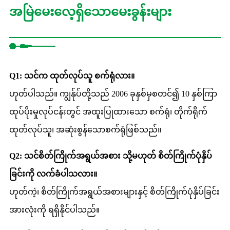
အမြဲမေးလေ့ရှိသောမေးခွန်းများ
Q1: သင်က ထုတ်လုပ်သူ စက်ရုံလား။
ဟုတ်ပါသည်။ ကျွန်ုပ်တို့သည် 2006 ခုနှစ်မှစတင်၍ 10 နှစ်ကြာ
ထုပ်ပိုးမှုလုပ်ငန်းတွင် အထူးပြုထားသော စက်ရုံ၊ တိုက်ရိုက်
ထုတ်လုပ်သူ၊ အဆုံးစွန်သောစက်ရုံဖြစ်သည်။
Q2: သင်စိတ်ကြိုက်အရွယ်အစား သို့မဟုတ် စိတ်ကြိုက်ပုံနှိပ်
ခြင်းကို လက်ခံပါသလား။
ဟုတ်ကဲ့၊ စိတ်ကြိုက်အရွယ်အစားများနှင့် စိတ်ကြိုက်ပုံနှိပ်ခြင်း
အားလုံးကို ရရှိနိုင်ပါသည်။