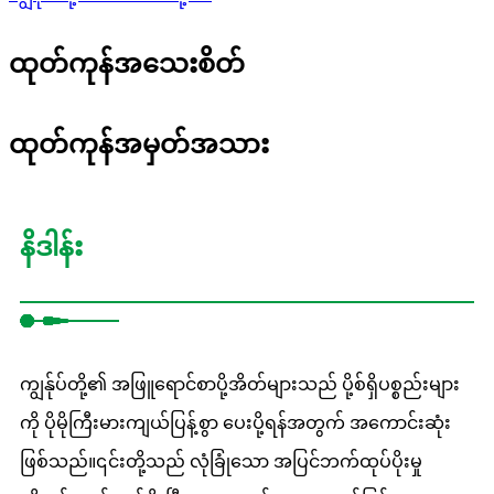
ထုတ်ကုန်အသေးစိတ်
ထုတ်ကုန်အမှတ်အသား
နိဒါန်း
ကျွန်ုပ်တို့၏ အဖြူရောင်စာပို့အိတ်များသည် ပို့စ်ရှိပစ္စည်းများ
ကို ပိုမိုကြီးမားကျယ်ပြန့်စွာ ပေးပို့ရန်အတွက် အကောင်းဆုံး
ဖြစ်သည်။၎င်းတို့သည် လုံခြုံသော အပြင်ဘက်ထုပ်ပိုးမှု