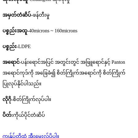
အမှတ်တံဆိပ်-
ဖန်တီးမှု
ပစ္စည်းအထူ-
40microns ~ 160microns
ပစ္စည်း-
LDPE
အရောင်-
ပန်းရောင်အပြင် အတွင်းတွင် အဖြူရောင်နှင့် Panton
အရောင်ကုဒ်ကို အခြေခံ၍ စိတ်ကြိုက်အရောင်ကို စိတ်ကြိုက်
ပြုလုပ်နိုင်ပါသည်။
လိုဂို-
စိတ်ကြိုက်လုပ်ပါ။
ပိတ်:
ကိုယ်ပိုင်တံဆိပ်
ကျွန်ုပ်တို့ထံ အီးမေးလ်ပို့ပါ။