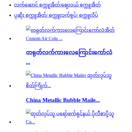
လက်ဆောင် စက္ကူအိတ်/ဈေးဝယ် စက္ကူအိတ်
ပုဆိုး စက္ကူအိတ်/ စက္ကူလက်စွပ်/ စက္ကူလိပ်
တရုတ်လက်ကားလေကြောင်းကော်လံ
...
China Metallic Bubble Maile...