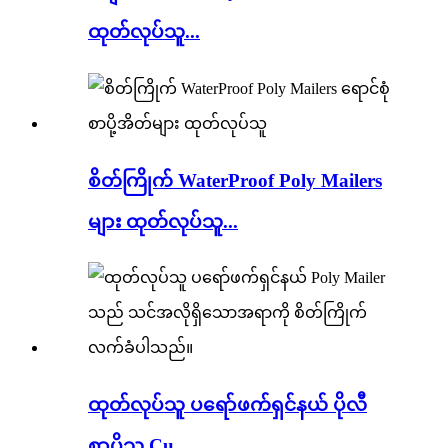
ထုတ်လုပ်သူ...
စိတ်ကြိုက် WaterProof Poly Mailers
များ ထုတ်လုပ်သူ...
ထုတ်လုပ်သူ ပရော်ဖက်ရှင်နယ် ပိုလီ
စာပို့သူ Cu...