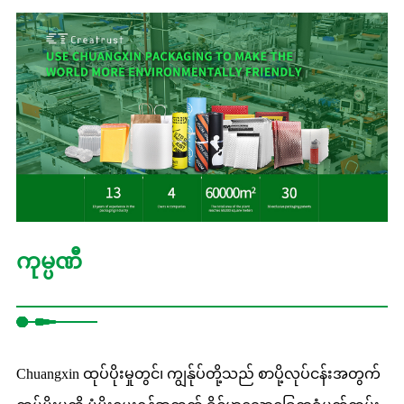
ကုမ္ပဏီ
Chuangxin ထုပ်ပိုးမှုတွင်၊ ကျွန်ုပ်တို့သည် စာပို့လုပ်ငန်းအတွက်