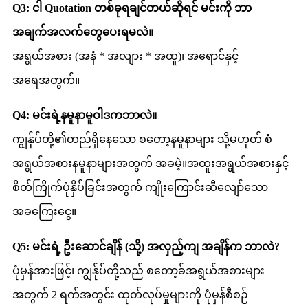
Q3: ငါ Quotation တစ်ခုရချင်တယ်ဆိုရင် မင်းကို ဘာ
အချက်အလက်တွေပေးရမလဲ။
အရွယ်အစား (အနံ * အလျား * အထူ)၊ အရောင်နှင့်
အရေအတွက်။
Q4: မင်းရဲ့နမူနာမူဝါဒကဘာလဲ။
ကျွန်ုပ်တို့၏တည်ရှိနေသော စတော့နမူနာများ သို့မဟုတ် စံ
အရွယ်အစားနမူနာများအတွက် အခမဲ့။အထူးအရွယ်အစားနှင့်
စိတ်ကြိုက်ပုံနှိပ်ခြင်းအတွက် ကျိုးကြောင်းဆီလျော်သော
အခကြေးငွေ။
Q5: မင်းရဲ့ ဦးဆောင်ချိန် (သို့) အလှည့်ကျ အချိန်က ဘာလဲ?
ပုံမှန်အားဖြင့်၊ ကျွန်ုပ်တို့သည် စတော့ခ်အရွယ်အစားများ
အတွက် 2 ရက်အတွင်း ထုတ်လုပ်မှုများကို ပုံမှန်စီစဉ်