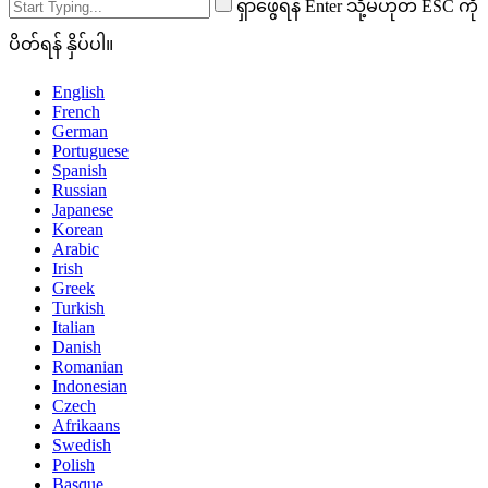
ရှာဖွေရန် Enter သို့မဟုတ် ESC ကို
ပိတ်ရန် နှိပ်ပါ။
English
French
German
Portuguese
Spanish
Russian
Japanese
Korean
Arabic
Irish
Greek
Turkish
Italian
Danish
Romanian
Indonesian
Czech
Afrikaans
Swedish
Polish
Basque