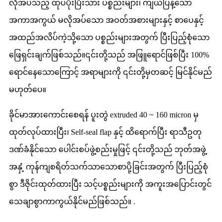
လိုအပ်သည့် ထုပ်ပိုးပြီးသား ပစ္စည်းများ၊ ကျယ်ပြန့်သော
အကာအကွယ် မလိုအပ်သော အဝတ်အစားများနှင့် စာပေနှင့်
အထည်အလိပ်ကဲ့သို့သော ပစ္စည်းများအတွက် ပြီးပြည့်စုံသော
ဖြေရှင်းချက်ဖြစ်သည်။၎င်းတို့သည် အဖြူရောင်ဖြစ်ပြီး 100%
ရောင်နေသောကြောင့် အရာများကို ၎င်းတို့မှတဆင့် မြင်နိုင်မည်
မဟုတ်ပေ။
ခိုင်မာအားကောင်းစေရန် ပူးတွဲ extruded 40 ~ 160 micron မှ
ထုတ်လုပ်ထားပြီး၊ Self-seal flap နှင့် ထိရောက်ပြီး ရာသီဥတု
ဒဏ်ခံနိုင်သော ပေါင်းစပ်ဖွဲ့စည်းမှုဖြင့် ၎င်းတို့သည် ဘုတ်အဖွဲ့
အနှံ့ ကုန်ကျစရိတ်သက်သာသောစာပို့ခြင်းအတွက် ပြီးပြည့်စုံ
စွာ ဒီဇိုင်းထုတ်ထားပြီး သင့်ပစ္စည်းများကို အကူးအပြောင်းတွင်
သေချာစွာကာကွယ်နိုင်မည်ဖြစ်သည်။ .