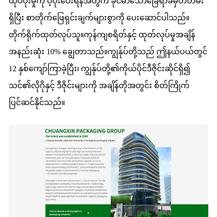
ထုပ်ပိုးမှုကို ပံ့ပိုးပေးရန်အတွက် ခိုင်မာသောခြေရာခံမှတ်တမ်း
ရှိပြီး စာတိုက်ဖြေရှင်းချက်များစွာကို ပေးဆောင်ပါသည်။
တိုက်ရိုက်ထုတ်လုပ်သူ။ကုန်ကျစရိတ်နှင့် ထုတ်လုပ်မှုအချိန်
အနည်းဆုံး 10% ချွေတာသည်။ကျွန်ုပ်တို့သည် ဤနယ်ပယ်တွင်
12 နှစ်ကျော်ကြာခဲ့ပြီး၊ ကျွန်ုပ်တို့၏ကိုယ်ပိုင်ဒီဇိုင်းဆိုင်ရှိ၍
သင်၏လိုဂိုနှင့် ဒီဇိုင်းများကို အချိန်တိုအတွင်း စိတ်ကြိုက်
ပြင်ဆင်နိုင်သည်။