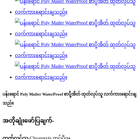
ပန်းရောင် Poly Mailer WaterProof စာပို့အိတ် ထုတ်လုပ်သူ လက်ကားရောင်းချ
သည်။
အတိုချုံးဖော်ပြချက်-
ထုတ်လုပ်သူ-
Chuangxin ထုပ်ပိုးမှု