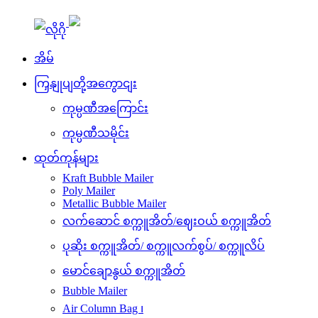
အိမ်
ကြှနျုပျတို့အကွောငျး
ကုမ္ပဏီအကြောင်း
ကုမ္ပဏီသမိုင်း
ထုတ်ကုန်များ
Kraft Bubble Mailer
Poly Mailer
Metallic Bubble Mailer
လက်ဆောင် စက္ကူအိတ်/ဈေးဝယ် စက္ကူအိတ်
ပုဆိုး စက္ကူအိတ်/ စက္ကူလက်စွပ်/ စက္ကူလိပ်
မောင်ချောနွယ် စက္ကူအိတ်
Bubble Mailer
Air Column Bag ၊