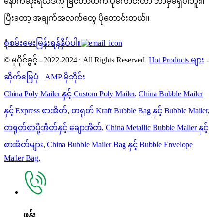
နောက်ဆုံးရလဒ်ကို မြင်တာထက် ပိုကောင်းတာ ဘာမှမရှိပါဘူး။
ပြီးတော့ အချက်အလက်တွေ ပိုတောင်းတယ်။
စုံစမ်းမေးမြန်းရန်နှိပ်ပါ။
© မူပိုင်ခွင့် - 2022-2024 : All Rights Reserved.
Hot Products များ
-
ဆိုက်မြေပုံ
-
AMP မိုဘိုင်း
China Poly Mailer နှင့် Custom Poly Mailer
,
China Bubble Mailer
နှင့် Express စာအိတ်
,
တရုတ် Kraft Bubble Bag နှင့် Bubble Mailer
,
တရုတ်စာပို့အိတ်နှင့် ချောအိတ်
,
China Metallic Bubble Malier နှင့်
စာအိတ်များ
,
China Bubble Mailer Bag နှင့် Bubble Envelope
Mailer Bag
,
ဖုန်း